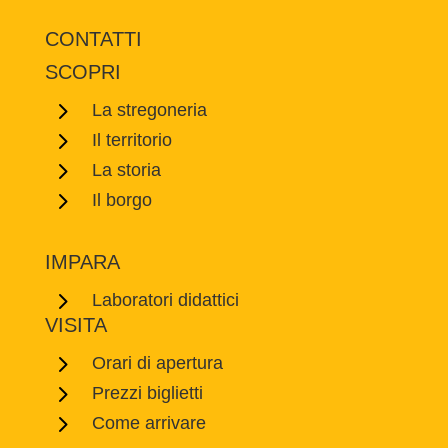
CONTATTI
SCOPRI
5
La stregoneria
5
Il territorio
5
La storia
5
Il borgo
IMPARA
5
Laboratori didattici
VISITA
5
Orari di apertura
5
Prezzi biglietti
5
Come arrivare