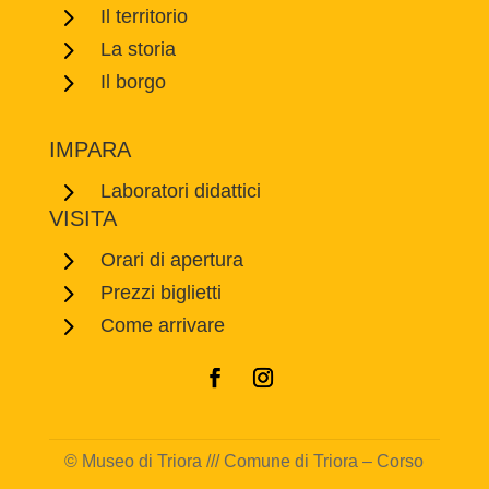
5
Il territorio
5
La storia
5
Il borgo
IMPARA
5
Laboratori didattici
VISITA
5
Orari di apertura
5
Prezzi biglietti
5
Come arrivare
© Museo di Triora /// Comune di Triora – Corso