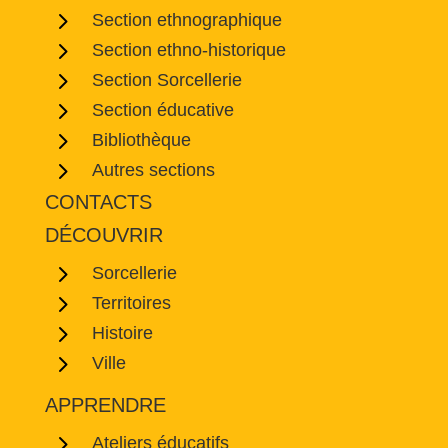
5
Section ethnographique
5
Section ethno-historique
5
Section Sorcellerie
5
Section éducative
5
Bibliothèque
5
Autres sections
CONTACTS
DÉCOUVRIR
5
Sorcellerie
5
Territoires
5
Histoire
5
Ville
APPRENDRE
5
Ateliers éducatifs