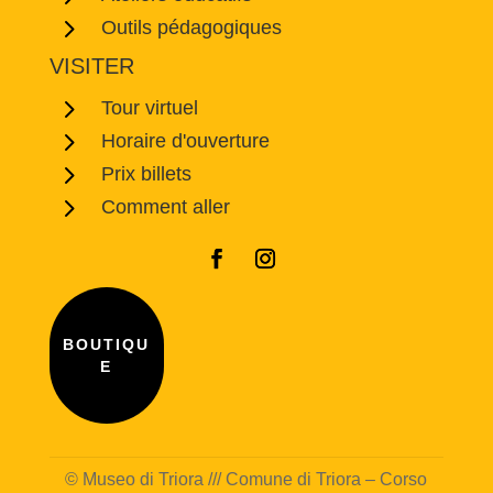
5
Outils pédagogiques
VISITER
5
Tour virtuel
5
Horaire d'ouverture
5
Prix billets
5
Comment aller
BOUTIQU
E
© Museo di Triora /// Comune di Triora – Corso